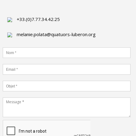
+33.(0)7.77.34.42.25
melanie.polata@quatuors-luberon.org