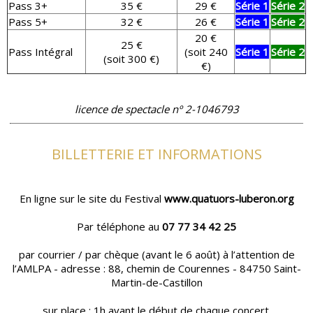
Pass 3+
35 €
29 €
Série 1
Série 2
Pass 5+
32 €
26 €
Série 1
Série 2
20 €
25 €
Pass Intégral
(soit 240
Série 1
Série 2
(soit 300 €)
€)
licence de spectacle nº 2-1046793
BILLETTERIE ET INFORMATIONS
En ligne sur le site du Festival
www.quatuors-luberon.org
Par téléphone au
07 77 34 42 25
par courrier / par chèque (avant le 6 août) à l’attention de
l’AMLPA - adresse : 88, chemin de Courennes - 84750 Saint-
Martin-de-Castillon
sur place : 1h avant le début de chaque concert.