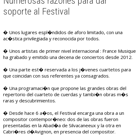
Numerosas razones para dar
soporte al Festival
� Unos lugares espl�ndidos de aforo limitado, con una
ac�stica privilegiada y reconocida por todos.
� Unos artistas de primer nivel internacional : France Musique
ha grabado y emitido una decena de conciertos desde 2012.
� Una parte est� reservada a los j�venes cuartetos para
que coincidan con sus referentes ya consagrados.
� Una programaci�n que propone las grandes obras del
repertorio del cuarteto de cuerdas y tambi�n obras m�s
raras y descubrimientos.
� Desde hace 6 a�os, el Festival encarga una obra a un
compositor contempor�neo: dos de las obras fueron
presentadas en la Abad�a de Silvacaneeux y la otra en
Cabri�res d�Avignon, en presencia del compositor.