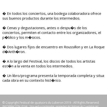
� En todos los conciertos, una bodega colaboradora ofrece
sus buenos productos durante los intermedios.
� Cenas y degustaciones, antes o despu�s de los
conciertos, permiten el contacto entre los organizadores, el
p�blico y los m�sicos.
� Dos lugares fijos de encuentro en Roussillon y en La Roque
d�Anth�ron.
� A lo largo del Festival, los discos de todos los artistas
est�n a la venta en todos los intermedios.
� Un libro/programa presenta la temporada completa y situa
cada obra en su contexto hist�rico.
© Copyright Festival de quatuors du Luberon 2019 - All Rights Reserved
INFORMACIÓN LEGAL: Sitio web y contenidos: propiedad del Festival de Cuartetos del