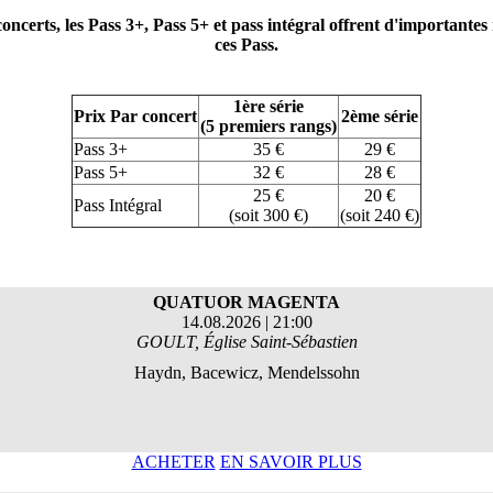
 concerts, les Pass 3+, Pass 5+ et pass intégral offrent d'importante
ces Pass.
1ère série
Prix Par concert
2ème série
(5 premiers rangs)
Pass 3+
35 €
29 €
Pass 5+
32 €
28 €
25 €
20 €
Pass Intégral
(soit 300 €)
(soit 240 €)
QUATUOR MAGENTA
14.08.2026 | 21:00
GOULT, Église Saint-Sébastien
Haydn, Bacewicz, Mendelssohn
ACHETER
EN SAVOIR PLUS